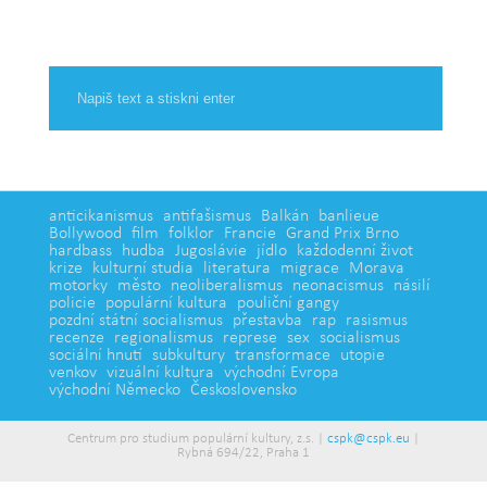
anticikanismus
antifašismus
Balkán
banlieue
Bollywood
film
folklor
Francie
Grand Prix Brno
hardbass
hudba
Jugoslávie
jídlo
každodenní život
krize
kulturní studia
literatura
migrace
Morava
motorky
město
neoliberalismus
neonacismus
násilí
policie
populární kultura
pouliční gangy
pozdní státní socialismus
přestavba
rap
rasismus
recenze
regionalismus
represe
sex
socialismus
sociální hnutí
subkultury
transformace
utopie
venkov
vizuální kultura
východní Evropa
východní Německo
Československo
Centrum pro studium populární kultury, z.s. |
cspk@cspk.eu
|
Rybná 694/22, Praha 1