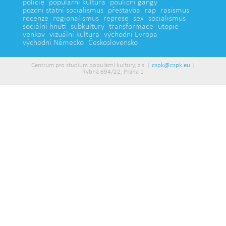
policie
populární kultura
pouliční gangy
pozdní státní socialismus
přestavba
rap
rasismus
recenze
regionalismus
represe
sex
socialismus
sociální hnutí
subkultury
transformace
utopie
venkov
vizuální kultura
východní Evropa
východní Německo
Československo
Centrum pro studium populární kultury, z.s. |
cspk@cspk.eu
|
Rybná 694/22, Praha 1