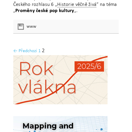
Českého rozhlasu 6 „
Historie věčně živá
“ na téma
„
Proměny české pop kultury
„.
www
2
← Předchozí
1