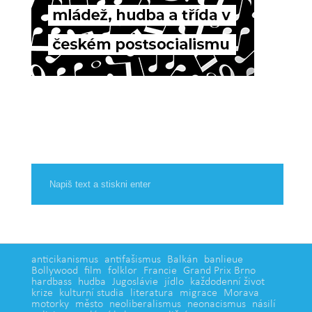
anticikanismus
antifašismus
Balkán
banlieue
Bollywood
film
folklor
Francie
Grand Prix Brno
hardbass
hudba
Jugoslávie
jídlo
každodenní život
krize
kulturní studia
literatura
migrace
Morava
motorky
město
neoliberalismus
neonacismus
násilí