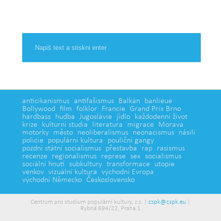
anticikanismus
antifašismus
Balkán
banlieue
Bollywood
film
folklor
Francie
Grand Prix Brno
hardbass
hudba
Jugoslávie
jídlo
každodenní život
krize
kulturní studia
literatura
migrace
Morava
motorky
město
neoliberalismus
neonacismus
násilí
policie
populární kultura
pouliční gangy
pozdní státní socialismus
přestavba
rap
rasismus
recenze
regionalismus
represe
sex
socialismus
sociální hnutí
subkultury
transformace
utopie
venkov
vizuální kultura
východní Evropa
východní Německo
Československo
Centrum pro studium populární kultury, z.s. |
cspk@cspk.eu
|
Rybná 694/22, Praha 1